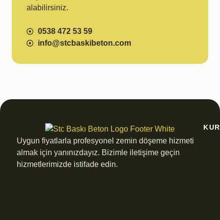
alabilirsiniz.
0538 472 53 59
info@stcbaskibeton.com
KU
Uygun fiyatlarla profesyonel zemin döşeme hizmeti
almak için yanınızdayız. Bizimle iletişime geçin
hizmetlerimizde istifade edin.