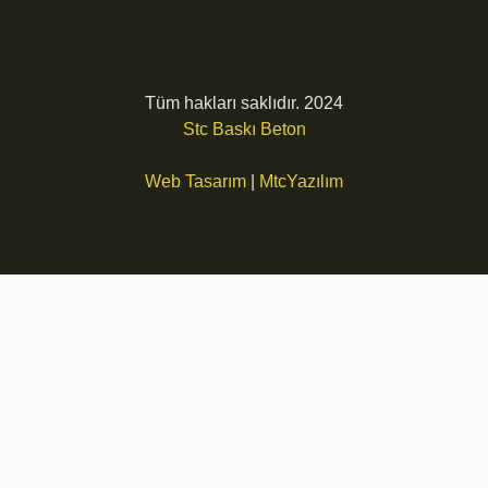
Tüm hakları saklıdır. 2024
Stc Baskı Beton
Web Tasarım
|
MtcYazılım