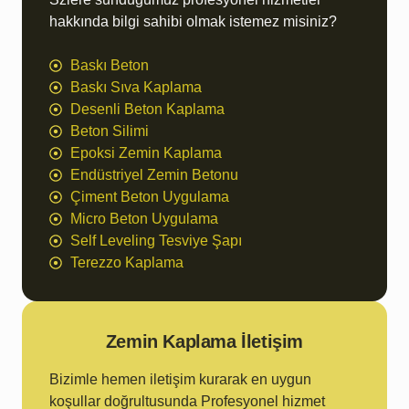
hakkında bilgi sahibi olmak istemez misiniz?
Baskı Beton
Baskı Sıva Kaplama
Desenli Beton Kaplama
Beton Silimi
Epoksi Zemin Kaplama
Endüstriyel Zemin Betonu
Çiment Beton Uygulama
Micro Beton Uygulama
Self Leveling Tesviye Şapı
Terezzo Kaplama
Zemin Kaplama İletişim
Bizimle hemen iletişim kurarak en uygun
koşullar doğrultusunda Profesyonel hizmet